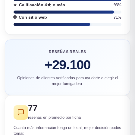
⭐
Calificación 4★ o más
93%
🌐
Con sitio web
71%
RESEÑAS REALES
+29.100
Opiniones de clientes verificadas para ayudarte a elegir el
mejor fumigadora.
77
reseñas en promedio por ficha
Cuanta más información tenga un local, mejor decisión podés
tomar.