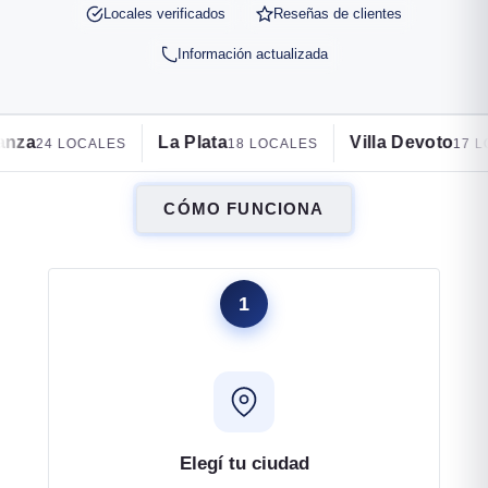
Locales verificados
Reseñas de clientes
Información actualizada
La Plata
Villa Devoto
Lomas
18 LOCALES
17 LOCALES
CÓMO FUNCIONA
1
Elegí tu ciudad